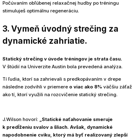
Počúvaním obľúbenej relaxačnej hudby po tréningu
stimuluješ optimálnu regeneráciu.
3. Vymeň úvodný strečing za
dynamické zahriatie.
Statický strečing v úvode tréningov je strata času.
V štúdií na Univerzite Austin bola prevedená analýza.
Tí ľudia, ktorí sa zahrievali s predkopávaním v drepe
následne zodvihli v priemere
o viac ako 8%
väčšiu záťaž
ako tí, ktorí využili na rozcvičenie statický strečing.
J.Wilson hovorí:
„Statické naťahovanie smeruje
k predĺženiu svalov a šliach. Avšak, dynamické
napodobnenie cviku, ktorý má byť realizovaný zlepší