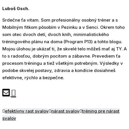
Luboš Gsch.
Srdečne ťa vítam. Som profesionálny osobný tréner a s
Mobilným fitkom pôsobím v Pezinku a v Senci. Okrem toho
som otec dvoch detí, dvoch kníh, minimalistického
tréningového plánu na doma (Program P13) a tohto blogu.
Mojou úlohou je ukázať ti, že skvelé telo môžeš mať aj TY. A
to s radosťou, dobrým pocitom a zábavne. Prevediem ťa
procesom tréningu a tiež všetkým potrebným. Výsledky v
podobe skvelej postavy, zdravia a kondície dosiahneš
efektívne, rýchlo a bezpečne.
efektívny rast svalov
nárast svalov
tréning pre nárast
svalov