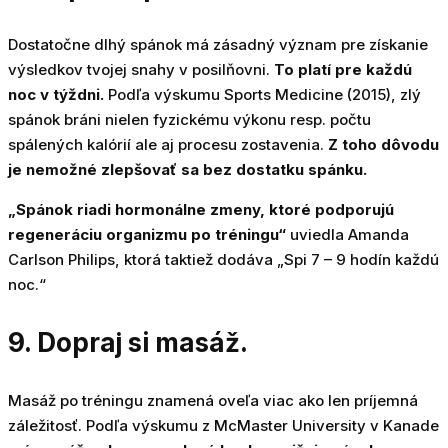
Dostatočne dlhý spánok má zásadný význam pre získanie
výsledkov tvojej snahy v posilňovni.
To platí pre každú
noc v týždni.
Podľa výskumu Sports Medicine (2015), zlý
spánok bráni nielen fyzickému výkonu resp. počtu
spálených kalórií ale aj procesu zostavenia.
Z toho dôvodu
je nemožné zlepšovať sa bez dostatku spánku.
„Spánok riadi hormonálne zmeny, ktoré podporujú
regeneráciu organizmu po tréningu“
uviedla Amanda
Carlson Philips, ktorá taktiež dodáva „Spi 7 – 9 hodín každú
noc.“
9. Dopraj si masáž.
Masáž po tréningu znamená oveľa viac ako len príjemná
záležitosť. Podľa výskumu z McMaster University v Kanade