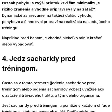
rozsah pohybu a zvýši prietok krvi čím minimalizuje
riziko zranenia a vhodne pripraví svaly na záťaž“.
Dynamické zahrievanie má taktiež ďalšiu výhodu,
pohybovo a činne sval pripraví na realizáciu nasledujúceho
tréningu.
Napríklad pred behom je vhodné niekoľko minút kráčať
alebo výpadovať.
4. Jedz sacharidy pred
tréningom.
Často sa v tomto rozmere (jedenia sacharidov pred
tréningom alebo jedenia sacharidov vôbec) uvažuje ako
o zaťažení tráviaceho traktu, a tým celého organizmu.
Jesť sacharidy pred tréningom ti pomôže v každom ohľade
tréningu a v intervalovom obzvlášť. Podľa výskumu