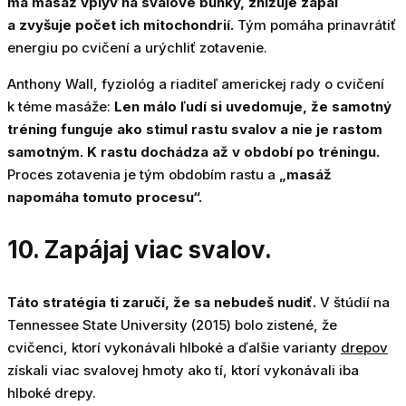
má masáž vplyv na svalové bunky, znižuje zápal
a zvyšuje počet ich mitochondrií.
Tým pomáha prinavrátiť
energiu po cvičení a urýchliť zotavenie.
Anthony Wall, fyziológ a riaditeľ americkej rady o cvičení
k téme masáže:
Len málo ľudí si uvedomuje, že samotný
tréning funguje ako stimul rastu svalov a nie je rastom
samotným. K rastu dochádza až v období po tréningu.
Proces zotavenia je tým obdobím rastu a
„masáž
napomáha tomuto procesu“.
10. Zapájaj viac svalov.
Táto stratégia ti zaručí, že sa nebudeš nudiť.
V štúdií na
Tennessee State University (2015) bolo zistené, že
cvičenci, ktorí vykonávali hlboké a ďalšie varianty
drepov
získali viac svalovej hmoty ako tí, ktorí vykonávali iba
hlboké drepy.