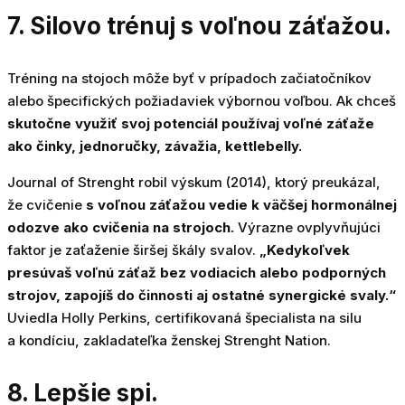
7. Silovo trénuj s voľnou záťažou.
Tréning na stojoch môže byť v prípadoch začiatočníkov
alebo špecifických požiadaviek výbornou voľbou. Ak chceš
skutočne využiť svoj potenciál používaj voľné záťaže
ako činky, jednoručky, závažia, kettlebelly.
Journal of Strenght robil výskum (2014), ktorý preukázal,
že cvičenie
s voľnou záťažou vedie k väčšej hormonálnej
odozve ako cvičenia na strojoch.
Výrazne ovplyvňujúci
faktor je zaťaženie širšej škály svalov.
„Kedykoľvek
presúvaš voľnú záťaž bez vodiacich alebo podporných
strojov, zapojíš do činnosti aj ostatné synergické svaly.“
Uviedla Holly Perkins, certifikovaná špecialista na silu
a kondíciu, zakladateľka ženskej Strenght Nation.
8. Lepšie spi.