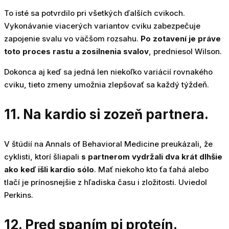
To isté sa potvrdilo pri všetkých ďalších cvikoch.
Vykonávanie viacerých variantov cviku zabezpečuje
zapojenie svalu vo väčšom rozsahu.
Po zotavení je práve
toto proces rastu a zosilnenia svalov
, predniesol Wilson.
Dokonca aj keď sa jedná len niekoľko variácií rovnakého
cviku, tieto zmeny umožnia zlepšovať sa každý týždeň.
11. Na kardio si zozeň partnera.
V štúdií na Annals of Behavioral Medicine preukázali, že
cyklisti, ktorí šliapali
s partnerom vydržali dva krát dlhšie
ako keď išli kardio sólo
. Mať niekoho kto ťa ťahá alebo
tlačí je prínosnejšie z hľadiska času i zložitosti. Uviedol
Perkins.
12. Pred spaním pi proteín.