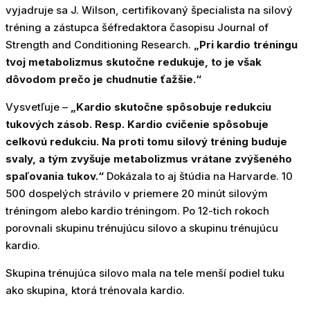
vyjadruje sa J. Wilson, certifikovaný špecialista na silový
tréning a zástupca šéfredaktora časopisu Journal of
Strength and Conditioning Research.
„Pri kardio tréningu
tvoj metabolizmus skutočne redukuje, to je však
dôvodom prečo je chudnutie ťažšie.“
Vysvetľuje –
„Kardio skutočne spôsobuje redukciu
tukových zásob. Resp. Kardio cvičenie spôsobuje
celkovú redukciu. Na proti tomu silový tréning buduje
svaly, a tým zvyšuje metabolizmus vrátane zvýšeného
spaľovania tukov.“
Dokázala to aj štúdia na Harvarde. 10
500 dospelých strávilo v priemere 20 minút silovým
tréningom alebo kardio tréningom. Po 12-tich rokoch
porovnali skupinu trénujúcu silovo a skupinu trénujúcu
kardio.
Skupina trénujúca silovo mala na tele menší podiel tuku
ako skupina, ktorá trénovala kardio.