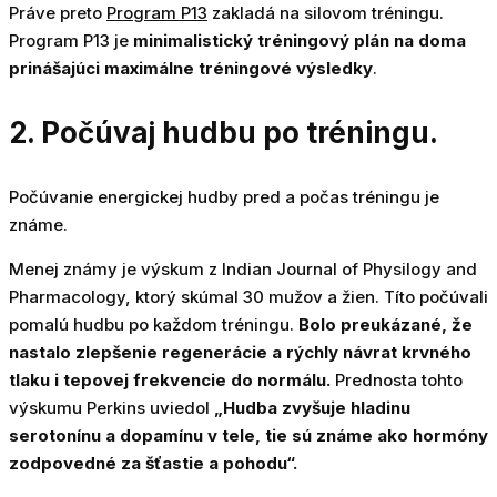
Práve preto
Program P13
zakladá na silovom tréningu.
Program P13 je
minimalistický tréningový plán na doma
prinášajúci maximálne tréningové výsledky
.
2. Počúvaj hudbu po tréningu.
Počúvanie energickej hudby pred a počas tréningu je
známe.
Menej známy je výskum z Indian Journal of Physilogy and
Pharmacology, ktorý skúmal 30 mužov a žien. Títo počúvali
pomalú hudbu po každom tréningu.
Bolo preukázané, že
nastalo zlepšenie regenerácie a rýchly návrat krvného
tlaku i tepovej frekvencie do normálu.
Prednosta tohto
výskumu Perkins uviedol
„Hudba zvyšuje hladinu
serotonínu a dopamínu v tele, tie sú známe ako hormóny
zodpovedné za šťastie a pohodu“.