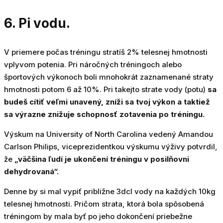
6. Pi vodu.
V priemere počas tréningu stratíš 2% telesnej hmotnosti
vplyvom potenia. Pri náročných tréningoch alebo
športových výkonoch boli mnohokrát zaznamenané straty
hmotnosti potom 6 až 10%. Pri takejto strate vody (potu)
sa
budeš cítiť veľmi unavený, zníži sa tvoj výkon a taktiež
sa výrazne znižuje schopnosť zotavenia po tréningu.
Výskum na University of North Carolina vedený Amandou
Carlson Philips, viceprezidentkou výskumu výživy potvrdil,
že
„väčšina ľudí je ukončení tréningu v posilňovni
dehydrovaná“.
Denne by si mal vypiť približne 3dcl vody na každých 10kg
telesnej hmotnosti. Pričom strata, ktorá bola spôsobená
tréningom by mala byť po jeho dokončení priebežne