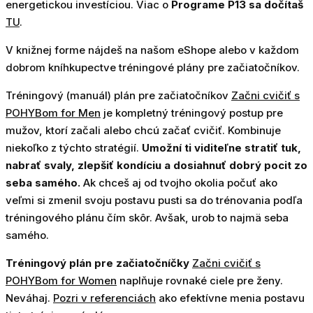
energetickou investíciou. Viac o
Programe P13 sa dočítaš
TU
.
V knižnej forme nájdeš na našom eShope alebo v každom
dobrom kníhkupectve tréningové plány pre začiatočníkov.
Tréningový (manuál) plán pre začiatočníkov
Začni cvičiť s
POHYBom for Men
je kompletný tréningový postup pre
mužov, ktorí začali alebo chcú začať cvičiť. Kombinuje
niekoľko z týchto stratégií.
Umožní ti viditeľne stratiť tuk,
nabrať svaly, zlepšiť kondíciu a dosiahnuť dobrý pocit zo
seba samého.
Ak chceš aj od tvojho okolia počuť ako
veľmi si zmenil svoju postavu pusti sa do trénovania podľa
tréningového plánu čím skôr. Avšak, urob to najmä seba
samého.
Tréningový plán pre začiatočníčky
Začni cvičiť s
POHYBom for Women
naplňuje rovnaké ciele pre ženy.
Neváhaj.
Pozri v referenciách
ako efektívne menia postavu