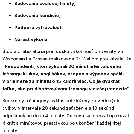
Budovanie svalovej hmoty,
Budovanie kondície,
Podpora vytravalosti,
Nárast výkonu.
Štúdia z laboratória pre ľudskú výkonnosť Univerzity vo
Wisconsin La Crosse realizovaná Dr. Wallom preukázala, že
„Respondenti, ktorí vykonali 20 minút intervalového
tréningu kľukov, angličákov, drepov a
výpadov
spálili
v priemere za minútu o 15 kalórií viac. Čo je dvakrát
toľko, ako pri dlhotrvajúcom tréningu v nižšej intenzite“.
Konkrétny tréningový cyklus bol zložený z uvedených
cvikov v intervale 20 sekúnd zaťaženie a 10 sekúnd
odpočinok po dobu 4 minúty. Celkovo sa interval opakoval
4 krát s minútovou prestávkou po ukončení každej 4tej
minúty.