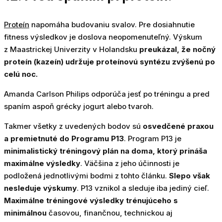
Proteín
napomáha budovaniu svalov. Pre dosiahnutie
fitness výsledkov je doslova neopomenuteľný. Výskum
z Maastrickej Univerzity v Holandsku
preukázal, že nočný
proteín (kazeín) udržuje proteínovú syntézu zvýšenú po
celú noc.
Amanda Carlson Philips odporúča jesť po tréningu a pred
spaním aspoň grécky jogurt alebo tvaroh.
Takmer všetky z uvedených bodov sú
osvedčené praxou
a premietnuté do Programu P13
. Program P13 je
minimalistický tréningový plán na doma, ktorý prináša
maximálne výsledky
. Väčšina z jeho účinnosti je
podložená jednotlivými bodmi z tohto článku.
Slepo však
nesleduje výskumy
. P13 vznikol a sleduje iba jediný cieľ.
Maximálne tréningové výsledky trénujúceho s
minimálnou
časovou, finančnou, technickou aj