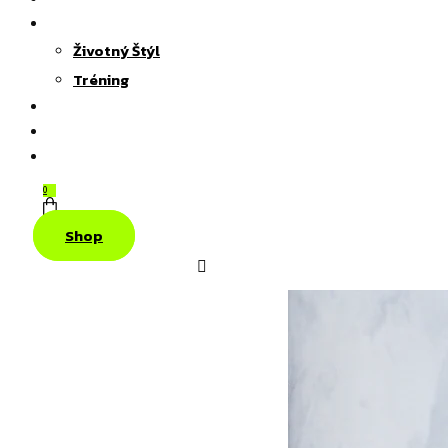
Životný Štýl
Tréning
0
Shop