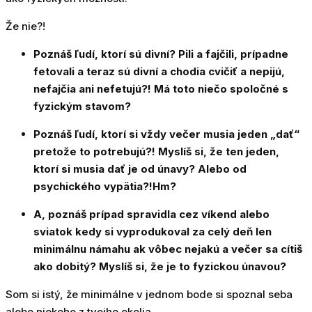
Že nie?!
Poznáš ľudí, ktorí sú divní? Pili a fajčili, prípadne
fetovali a teraz sú divní a chodia cvičiť a nepijú,
nefajčia ani nefetujú?! Má toto niečo spoločné s
fyzickým stavom?
Poznáš ľudí, ktorí si vždy večer musia jeden „dať“
pretože to potrebujú?! Myslíš si, že ten jeden,
ktorí si musia dať je od únavy? Alebo od
psychického vypätia?!Hm?
A, poznáš prípad spravidla cez víkend alebo
sviatok kedy si vyprodukoval za celý deň len
minimálnu námahu ak vôbec nejakú a večer sa cítiš
ako dobitý? Myslíš si, že je to fyzickou únavou?
Som si istý, že minimálne v jednom bode si spoznal seba
alebo niekoho z tvojho okolia.