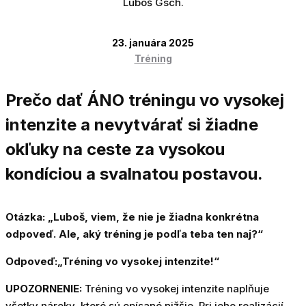
Luboš Gsch.
23. januára 2025
Tréning
Prečo dať ÁNO tréningu vo vysokej
intenzite a nevytvárať si žiadne
okľuky na ceste za vysokou
kondíciou a svalnatou postavou.
Otázka: „Luboš, viem, že nie je žiadna konkrétna
odpoveď. Ale, aký tréning je podľa teba ten naj?“
Odpoveď:„Tréning vo vysokej intenzite!“
UPOZORNENIE:
Tréning vo vysokej intenzite naplňuje
všetky nároky, ktoré sú opísané nižšie. Pri jeho realizácií