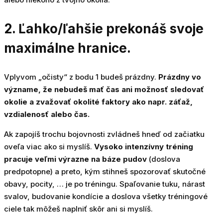
2. Ľahko/ľahšie prekonáš svoje
maximálne hranice.
Vplyvom „očisty“ z bodu 1 budeš prázdny.
Prázdny vo
význame, že nebudeš mať čas ani možnosť sledovať
okolie a zvažovať okolité faktory ako napr. záťaž,
vzdialenosť alebo čas.
Ak zapojíš trochu bojovnosti zvládneš hneď od začiatku
oveľa viac ako si myslíš.
Vysoko intenzívny tréning
pracuje veľmi výrazne na báze pudov
(doslova
predpotopne) a preto, kým stihneš spozorovať skutočné
obavy, pocity, … je po tréningu. Spaľovanie tuku, nárast
svalov, budovanie kondície a doslova všetky tréningové
ciele tak môžeš naplniť skôr ani si myslíš.