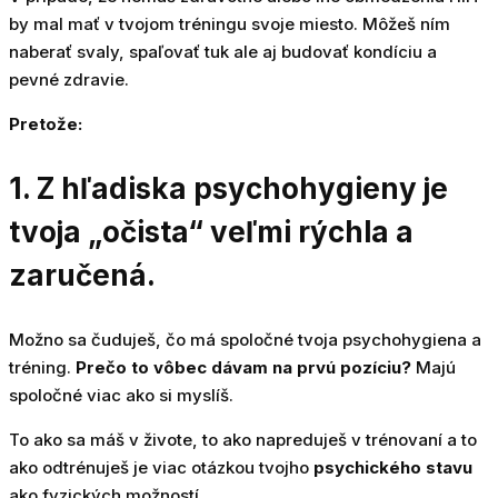
by mal mať v tvojom tréningu svoje miesto. Môžeš ním
naberať svaly, spaľovať tuk ale aj budovať kondíciu a
pevné zdravie.
Pretože:
1. Z hľadiska psychohygieny je
tvoja „očista“ veľmi rýchla a
zaručená.
Možno sa čuduješ, čo má spoločné tvoja psychohygiena a
tréning.
Prečo to vôbec dávam na prvú pozíciu?
Majú
spoločné viac ako si myslíš.
To ako sa máš v živote, to ako napreduješ v trénovaní a to
ako odtrénuješ je viac otázkou tvojho
psychického stavu
ako fyzických možností.