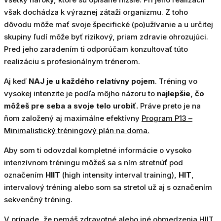
však dochádza k výraznej zátaži organizmu. Z toho
dôvodu môže mať svoje špecifické (po)užívanie a u určitej
skupiny ľudí môže byť rizikový, priam zdravie ohrozujúci.
Pred jeho zaradením ti odporúčam konzultovať túto
realizáciu s profesionálnym trénerom.
Aj keď
NAJ je u každého relatívny pojem
. Tréning vo
vysokej intenzite je podľa môjho názoru to
najlepšie, čo
môžeš pre seba a svoje telo urobiť.
Práve preto je na
ňom založený aj maximálne efektívny
Program P13 –
Minimalistický tréningový plán na doma.
Aby som ti odovzdal kompletné informácie o vysoko
intenzívnom tréningu môžeš sa s ním stretnúť pod
označením
HIIT
(high intensity interval training),
HIT
,
intervalový tréning alebo som sa stretol už aj s označením
sekvenčný tréning.
V prípade, že nemáš zdravotné alebo iné obmedzenia HIIT