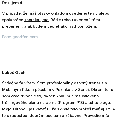
Ďakujem ti.
V prípade, že máš otázky ohľadom uvedenej témy alebo
spolupráce
kontaktuj ma
. Rád s tebou uvedenú tému
preberiem, a ak budem vedieť ako, rád pomôžem.
Foto: goodfon.com
Luboš Gsch.
Srdečne ťa vítam. Som profesionálny osobný tréner a s
Mobilným fitkom pôsobím v Pezinku a v Senci. Okrem toho
som otec dvoch detí, dvoch kníh, minimalistického
tréningového plánu na doma (Program P13) a tohto blogu.
Mojou úlohou je ukázať ti, že skvelé telo môžeš mať aj TY. A
to s radosťou, dobrým pocitom a zábavne. Prevediem ťa