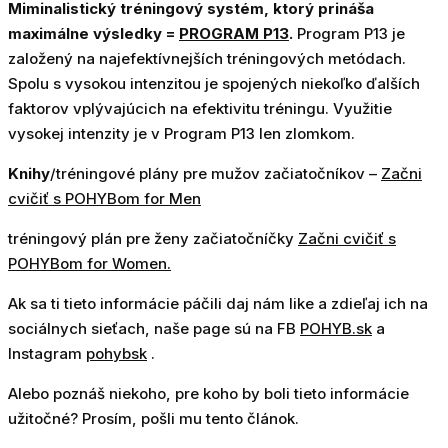
Miminalistický tréningový systém, ktorý prináša
maximálne výsledky =
PROGRAM P13
.
Program P13 je
založený na najefektívnejších tréningových metódach.
Spolu s vysokou intenzitou je spojených niekoľko ďalších
faktorov vplývajúcich na efektivitu tréningu. Využitie
vysokej intenzity je v Program P13 len zlomkom.
Knihy
/tréningové plány pre mužov začiatočníkov –
Začni
cvičiť s POHYBom for Men
tréningový plán pre ženy začiatočníčky
Začni cvičiť s
POHYBom for Women.
Ak sa ti tieto informácie páčili daj nám like a zdieľaj ich na
sociálnych sieťach, naše page sú na FB
POHYB.sk
a
Instagram
pohybsk
.
Alebo poznáš niekoho, pre koho by boli tieto informácie
užitočné? Prosím, pošli mu tento článok.