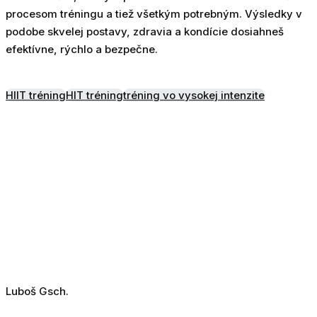
procesom tréningu a tiež všetkým potrebným. Výsledky v
podobe skvelej postavy, zdravia a kondície dosiahneš
efektívne, rýchlo a bezpečne.
HIIT tréning
HIT tréning
tréning vo vysokej intenzite
Luboš Gsch.