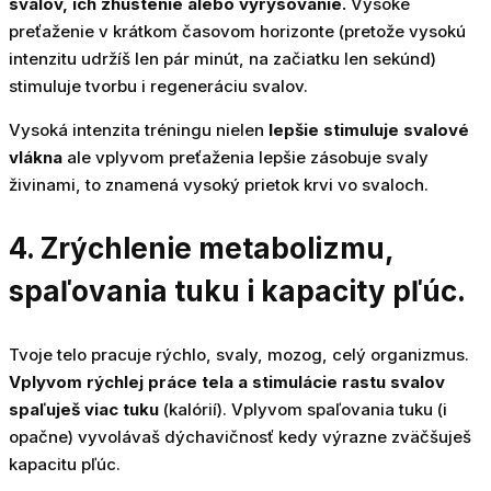
svalov, ich zhustenie alebo vyrysovanie.
Vysoké
preťaženie v krátkom časovom horizonte (pretože vysokú
intenzitu udržíš len pár minút, na začiatku len sekúnd)
stimuluje tvorbu i regeneráciu svalov.
Vysoká intenzita tréningu nielen
lepšie stimuluje svalové
vlákna
ale vplyvom preťaženia lepšie zásobuje svaly
živinami, to znamená vysoký prietok krvi vo svaloch.
4. Zrýchlenie metabolizmu,
spaľovania tuku i kapacity pľúc.
Tvoje telo pracuje rýchlo, svaly, mozog, celý organizmus.
Vplyvom rýchlej práce tela a stimulácie rastu svalov
spaľuješ viac tuku
(kalórií). Vplyvom spaľovania tuku (i
opačne) vyvolávaš dýchavičnosť kedy výrazne zväčšuješ
kapacitu pľúc.