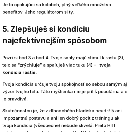
Je to opakujúci sa kolobeh, plný veľkého množstva
benefitov. Jeho regulátorom si ty.
5. Zlepšuješ si kondíciu
najefektívnejším spôsobom
Pozri si bod 3 a bod 4. Tvoje svaly majú stimul k rastu (3),
telo sa “zrýchľuje” a spaľuješ viac tuku (4) =
tvoja
kondícia rastie
.
Tvoja kondícia určuje tvoju spokojnosť so sebou samým aj
výzor tvojho tela. Táto myšlienka nie je príliš populárna ale
je pravdivá.
Skutočnosťou je, že z dlhodobého hľadiska neudržíš ani
impozantnú postavu a ani len dobrý pocit z tréningu ak
tvoja kondícia (všeobecne) nebude skvelá. Preto HIIT