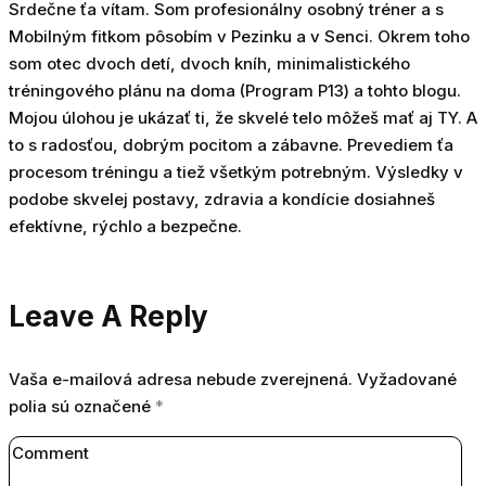
Srdečne ťa vítam. Som profesionálny osobný tréner a s
Mobilným fitkom pôsobím v Pezinku a v Senci. Okrem toho
som otec dvoch detí, dvoch kníh, minimalistického
tréningového plánu na doma (Program P13) a tohto blogu.
Mojou úlohou je ukázať ti, že skvelé telo môžeš mať aj TY. A
to s radosťou, dobrým pocitom a zábavne. Prevediem ťa
procesom tréningu a tiež všetkým potrebným. Výsledky v
podobe skvelej postavy, zdravia a kondície dosiahneš
efektívne, rýchlo a bezpečne.
Leave A Reply
Vaša e-mailová adresa nebude zverejnená.
Vyžadované
polia sú označené
*