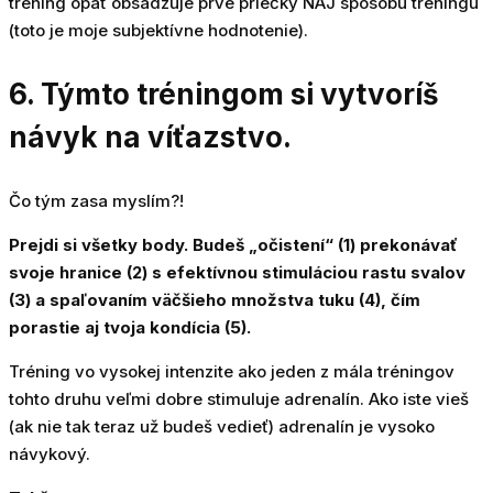
tréning opäť obsadzuje prvé priečky NAJ spôsobu tréningu
(toto je moje subjektívne hodnotenie).
6. Týmto tréningom si vytvoríš
návyk na víťazstvo.
Čo tým zasa myslím?!
Prejdi si všetky body. Budeš „očistení“ (1) prekonávať
svoje hranice (2) s efektívnou stimuláciou rastu svalov
(3) a spaľovaním väčšieho množstva tuku (4), čím
porastie aj tvoja kondícia (5).
Tréning vo vysokej intenzite ako jeden z mála tréningov
tohto druhu veľmi dobre stimuluje adrenalín. Ako iste vieš
(ak nie tak teraz už budeš vedieť) adrenalín je vysoko
návykový.