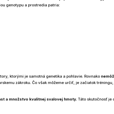
iou genotypu a prostredia patria:
ory, ktorými je samotná genetika a pohlavie. Rovnako
nemôže
kemu zákroku. Čo však môžeme určiť, je začiatok tréningu, c
ast a množstvo kvalitnej svalovej hmoty.
Táto skutočnosť je 