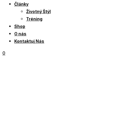
Články
Životný Štýl
Tréning
Shop
O nás
Kontaktuj Nás
0