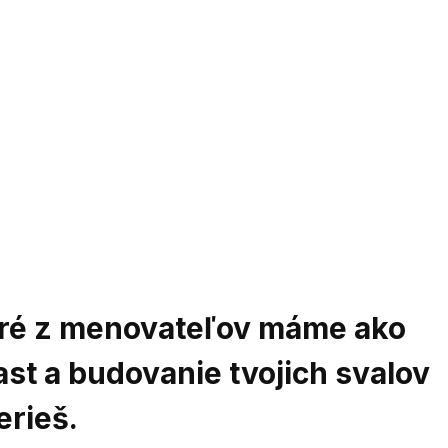
ktoré z menovateľov máme ako
ast a budovanie tvojich svalov
erieš.