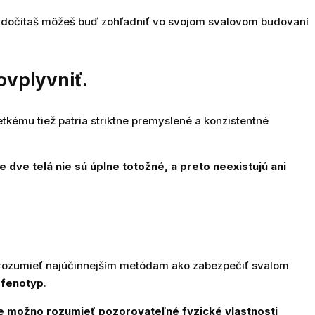
é sa dočítaš môžeš buď zohľadniť vo svojom svalovom budovaní
ovplyvniť.
tkému tiež patria striktne premyslené a konzistentné
e dve telá nie sú úplne totožné, a preto neexistujú ani
porozumieť najúčinnejším metódam ako zabezpečiť svalom
 fenotyp
.
e možno rozumieť pozorovateľné fyzické vlastnosti