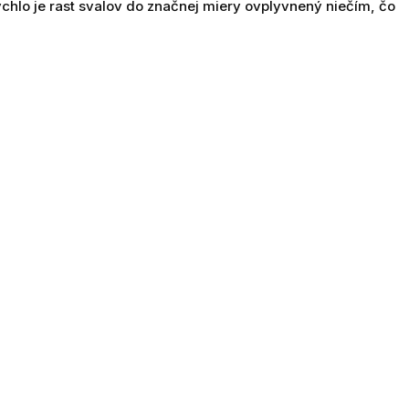
ýchlo je rast svalov do značnej miery ovplyvnený niečím, čo