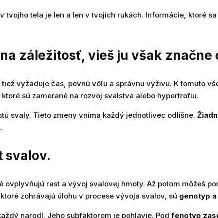
v tvojho tela je len a len v tvojich rukách. Informácie, ktor
lna záležitosť, vieš ju však značne 
tiež vyžaduje čas, pevnú vôľu a správnu výživu. K tomuto vše
, ktoré sú zamerané na rozvoj svalstva alebo hypertrofiu.
stú svaly. Tieto zmeny vníma každý jednotlivec odlišne.
Žiadn
.
t svalov.
ré ovplyvňujú rast a vývoj svalovej hmoty. Až potom môžeš 
e, ktoré zohrávajú úlohu v procese vývoja svalov, sú
genotyp a
každý narodí. Jeho subfaktorom je pohlavie. Pod
fenotyp zas