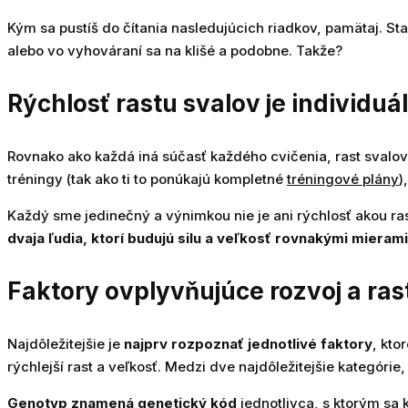
Kým sa pustíš do čítania nasledujúcich riadkov, pamätaj. Sta
alebo vo vyhováraní sa na klišé a podobne. Takže?
Rýchlosť rastu svalov je individuá
Rovnako ako každá iná súčasť každého cvičenia, rast svalov 
tréningy (tak ako ti to ponúkajú kompletné
tréningové plány
)
Každý sme jedinečný a výnimkou nie je ani rýchlosť akou ra
dvaja ľudia, ktorí budujú silu a veľkosť rovnakými mierami
Faktory ovplyvňujúce rozvoj a ras
Najdôležitejšie je
najprv rozpoznať jednotlivé faktory
, kto
rýchlejší rast a veľkosť. Medzi dve najdôležitejšie kategóri
Genotyp znamená genetický kód
jednotlivca, s ktorým sa 