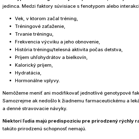
jedinca. Medzi faktory súvisiace s fenotypom alebo interakc
Vek, v ktorom začal tréning,
Tréningové zaťaženie,
Trvanie tréningu,
Frekvencia výcviku a jeho obnovenie,
História tréningu/telesná aktivita počas detstva,
Príjem uhľohydrátov a bielkovín,
Kalorický príjem,
Hydratácia,
Hormonálne vplyvy.
Nemôžeme meniť ani modifikovať jednotlivé genotypové fakt
Samozrejme ak nedošlo k žiadnemu farmaceutickému a lekárs
a denné stravovacie návyky.
Niektorí ľudia majú predispozíciu pre prirodzený rýchly r
takúto prirodzenú schopnosť nemajú.