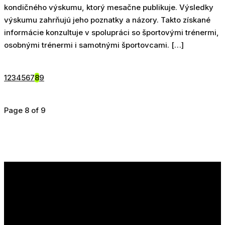
kondičného výskumu, ktorý mesačne publikuje. Výsledky
výskumu zahrňujú jeho poznatky a názory. Takto získané
informácie konzultuje v spolupráci so športovými trénermi,
osobnými trénermi i samotnými športovcami. […]
1
2
3
4
5
6
7
8
9
Page 8 of 9