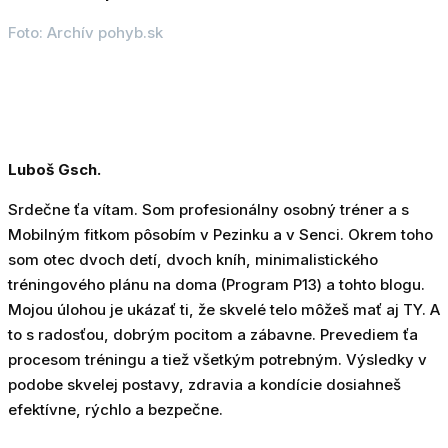
Foto: Archív pohyb.sk
Luboš Gsch.
Srdečne ťa vítam. Som profesionálny osobný tréner a s
Mobilným fitkom pôsobím v Pezinku a v Senci. Okrem toho
som otec dvoch detí, dvoch kníh, minimalistického
tréningového plánu na doma (Program P13) a tohto blogu.
Mojou úlohou je ukázať ti, že skvelé telo môžeš mať aj TY. A
to s radosťou, dobrým pocitom a zábavne. Prevediem ťa
procesom tréningu a tiež všetkým potrebným. Výsledky v
podobe skvelej postavy, zdravia a kondície dosiahneš
efektívne, rýchlo a bezpečne.