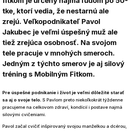
fitkom je určený najmä ľudom po 50-
tke, ktorí vedia, že nestarnú ale
zrejú. Veľkopodnikateľ Pavol
Jakubec je veľmi úspešný muž ale
tiež zrejúca osobnosť. Na svojom
tele pracuje v mnohých smeroch.
Jedným z týchto smerov je aj silový
tréning s Mobilným Fitkom.
Pre úspešné podnikanie i život je veľmi dôležité starať
sa aj o svoje telo.
S Pavlom preto niekoľkokrát týždenne
pracujeme na celkovom zdraví, kondícií i postave najmä
silovými cvičeniami.
Pavol začal cvičiť inšpirovaný svojou manželkou a dcérou,