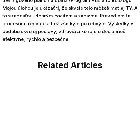
tréningového plánu na doma (Program P13) a tohto blogu.
Mojou úlohou je ukázať ti, že skvelé telo môžeš mať aj TY. A
to s radosťou, dobrým pocitom a zábavne. Prevediem ťa
procesom tréningu a tiež všetkým potrebným. Výsledky v
podobe skvelej postavy, zdravia a kondície dosiahneš
efektívne, rýchlo a bezpečne.
Related Articles