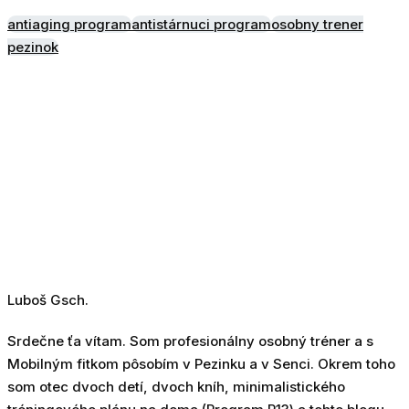
antiaging program
antistárnuci program
osobny trener
pezinok
Luboš Gsch.
Srdečne ťa vítam. Som profesionálny osobný tréner a s
Mobilným fitkom pôsobím v Pezinku a v Senci. Okrem toho
som otec dvoch detí, dvoch kníh, minimalistického