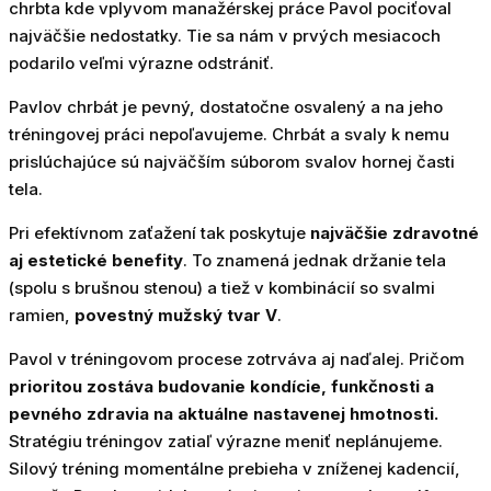
chrbta kde vplyvom manažérskej práce Pavol pociťoval
najväčšie nedostatky. Tie sa nám v prvých mesiacoch
podarilo veľmi výrazne odstrániť.
Pavlov chrbát je pevný, dostatočne osvalený a na jeho
tréningovej práci nepoľavujeme. Chrbát a svaly k nemu
prislúchajúce sú najväčším súborom svalov hornej časti
tela.
Pri efektívnom zaťažení tak poskytuje
najväčšie zdravotné
aj estetické benefity
. To znamená jednak držanie tela
(spolu s brušnou stenou) a tiež v kombinácií so svalmi
ramien,
povestný mužský tvar V
.
Pavol v tréningovom procese zotrváva aj naďalej. Pričom
prioritou zostáva budovanie kondície, funkčnosti a
pevného zdravia na aktuálne nastavenej hmotnosti.
Stratégiu tréningov zatiaľ výrazne meniť neplánujeme.
Silový tréning momentálne prebieha v zníženej kadencií,