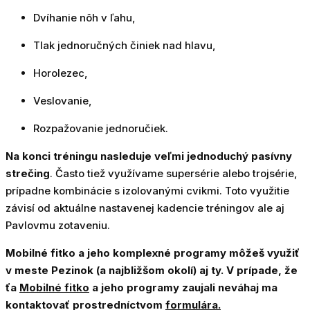
Dvíhanie nôh v ľahu,
Tlak jednoručných činiek nad hlavu,
Horolezec,
Veslovanie,
Rozpažovanie jednoručiek.
Na konci tréningu nasleduje veľmi jednoduchý pasívny
strečing
. Často tiež využívame supersérie alebo trojsérie,
prípadne kombinácie s izolovanými cvikmi. Toto využitie
závisí od aktuálne nastavenej kadencie tréningov ale aj
Pavlovmu zotaveniu.
Mobilné fitko a jeho komplexné programy môžeš využiť
v meste Pezinok (a najbližšom okolí) aj ty. V prípade, že
ťa
Mobilné fitko
a jeho programy zaujali neváhaj ma
kontaktovať prostredníctvom
formulára.