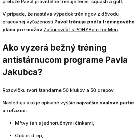
pretože Pavol pravidelne trénuje tenis, squash a golf.
V prípade, že nastáva výpadok tréningov z dôvodu
pracovnej vyťaženosti
Pavol trénuje podľa tréningového
plánu pre mužov
Začni cvičiť s POHYBom for Men
.
Ako vyzerá bežný tréning
antistárnucom programe Pavla
Jakubca?
Rozcvičku tvorí štandarne 50 kľukov a 50 drepov.
Nasledujú ako je opísané vyššie
najväčšie svalové partie
a reťazce.
Mŕtvy ťah s jednoručnými činkami,
Goblet drep,