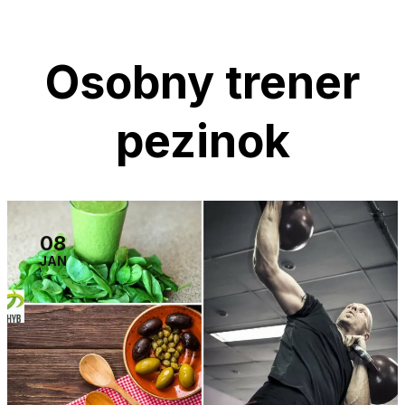
Osobny trener
pezinok
08
JAN