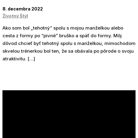
8. decembra 2022
Životný Štýl
Ako som bol „tehotný“ spolu s mojou manželkou alebo
cesta z formy po “pivné” bruško a späť do formy. Môj
dôvod chcieť byť tehotný spolu s manželkou, mimochodom
skvelou trénerkou bol ten, že sa obávala po pôrode o svoju
atraktivitu. […]