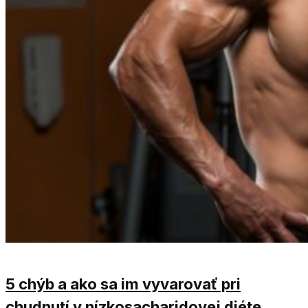
5 chýb a ako sa im vyvarovať pri
chudnutí v nízkosacharidovej diéte