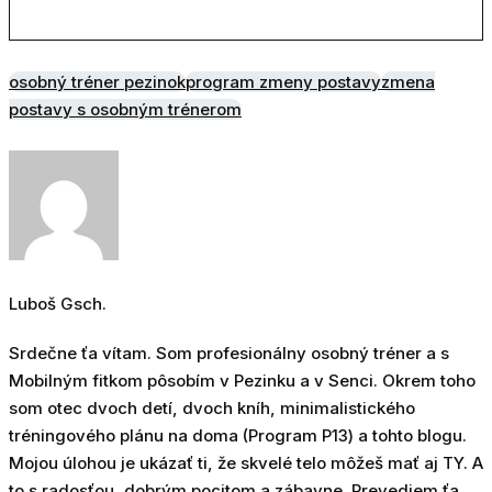
osobný tréner pezinok
program zmeny postavy
zmena
postavy s osobným trénerom
Luboš Gsch.
Srdečne ťa vítam. Som profesionálny osobný tréner a s
Mobilným fitkom pôsobím v Pezinku a v Senci. Okrem toho
som otec dvoch detí, dvoch kníh, minimalistického
tréningového plánu na doma (Program P13) a tohto blogu.
Mojou úlohou je ukázať ti, že skvelé telo môžeš mať aj TY. A
to s radosťou, dobrým pocitom a zábavne. Prevediem ťa