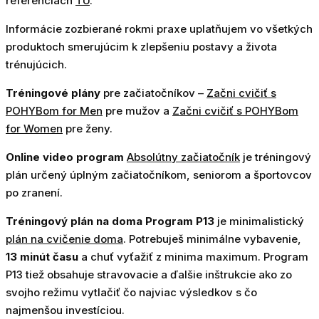
referenciách
TU
.
Informácie zozbierané rokmi praxe uplatňujem vo všetkých
produktoch smerujúcim k zlepšeniu postavy a života
trénujúcich.
Tréningové plány
pre začiatočníkov –
Začni cvičiť s
POHYBom for Men
pre mužov a
Začni cvičiť s POHYBom
for Women
pre ženy.
Online video program
Absolútny začiatočník
je tréningový
plán určený úplným začiatočníkom, seniorom a športovcov
po zranení.
Tréningový plán na doma Program P13
je minimalistický
plán na cvičenie doma
. Potrebuješ minimálne vybavenie,
13 minút času
a chuť vyťažiť z minima maximum. Program
P13 tiež obsahuje stravovacie a ďalšie inštrukcie ako zo
svojho režimu vytlačiť čo najviac výsledkov s čo
najmenšou investíciou.