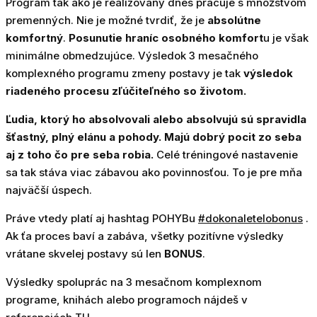
Program tak ako je realizovaný dnes pracuje s množstvom
premenných. Nie je možné tvrdiť, že je
absolútne
komfortný
.
Posunutie hraníc osobného komfort
u je však
minimálne obmedzujúce. Výsledok 3 mesačného
komplexného programu zmeny postavy je tak
výsledok
riadeného procesu zľúčiteľného so životom.
Ľudia, ktorý ho absolvovali alebo absolvujú sú spravidla
šťastný, plný elánu a pohody. Majú dobrý pocit zo seba
aj z toho čo pre seba robia.
Celé tréningové nastavenie
sa tak stáva viac zábavou ako povinnosťou. To je pre mňa
najväčší úspech.
Práve vtedy platí aj hashtag POHYBu
#dokonaletelobonus
.
Ak ťa proces baví a zabáva, všetky pozitívne výsledky
vrátane skvelej postavy sú len
BONUS
.
Výsledky spoluprác na 3 mesačnom komplexnom
programe, knihách alebo programoch nájdeš v