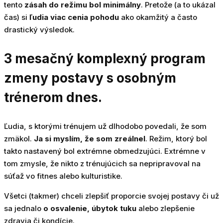
tento
zásah do režimu bol minimálny
. Pretože (a to ukázal
čas) si
ľudia viac cenia pohodu
ako okamžitý a často
drastický výsledok.
3 mesačný komplexný program
zmeny postavy s osobným
trénerom dnes.
Ľudia, s ktorými trénujem už dlhodobo povedali, že som
zmäkol.
Ja si myslím, že som zreálnel
. Režim, ktorý bol
takto nastavený bol extrémne obmedzujúci. Extrémne v
tom zmysle, že nikto z trénujúcich sa nepripravoval na
súťaž vo fitnes alebo kulturistike.
Všetci (takmer) chceli zlepšiť proporcie svojej postavy či už
sa jednalo
o osvalenie, úbytok tuku
alebo zlepšenie
zdravia či kondície.