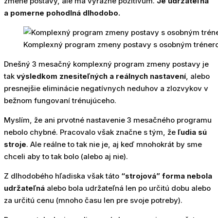
zmene postavy, ale má výrazné pozitívum.
Je udržateľná
a pomerne pohodlná dlhodobo.
Komplexný program zmeny postavy s osobným trénero
Dnešný 3 mesačný komplexný program zmeny postavy je
tak
výsledkom znesiteľných a reálnych nastavení
, alebo
presnejšie eliminácie negatívnych neduhov a zlozvykov v
bežnom fungovaní trénujúceho.
Myslím, že ani prvotné nastavenie 3 mesačného programu
nebolo chybné. Pracovalo však značne s tým, že
ľudia sú
stroje
. Ale reálne to tak nie je, aj keď mnohokrát by sme
chceli aby to tak bolo (alebo aj nie).
Z dlhodobého hľadiska však táto
“strojová” forma nebola
udržateľná
alebo bola udržateľná len po určitú dobu alebo
za určitú cenu (mnoho času len pre svoje potreby).