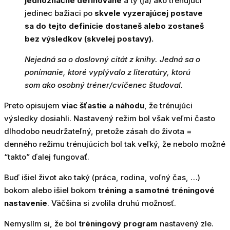
jednoznačne definované
a ty (ja) ako trénujúci
jedinec bažiaci po
skvele vyzerajúcej postave
sa do tejto definície dostaneš alebo zostaneš
bez výsledkov (skvelej postavy).
Nejedná sa o doslovný citát z knihy. Jedná sa o
ponímanie, ktoré vyplývalo z literatúry, ktorú
som ako osobný tréner/cvičenec študoval.
Preto opisujem
viac šťastie a náhodu
, že trénujúci
výsledky dosiahli. Nastavený režim bol však veľmi často
dlhodobo neudržateľný, pretože zásah do života =
denného režimu trénujúcich bol tak veľký, že nebolo možné
“takto” ďalej fungovať.
Buď išiel život ako taký (práca, rodina, voľný čas, …)
bokom alebo išiel bokom
tréning a samotné tréningové
nastavenie
. Väčšina si zvolila druhú možnosť.
Nemyslím si, že bol
tréningový program
nastavený zle.