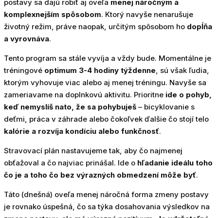
postavy sa dajú robiť aj oveľa
menej náročným a
komplexnejším spôsobom
. Ktorý navyše nenarušuje
životný režim, práve naopak, určitým spôsobom ho
dopĺňa
a vyrovnáva
.
Tento program sa stále vyvíja a vždy bude. Momentálne je
tréningové
optimum 3-4 hodiny týždenne
, sú však ľudia,
ktorým vyhovuje viac alebo aj menej tréningu. Navyše sa
zameriavame na doplnkovú aktivitu. Prioritne
ide o pohyb,
keď nemyslíš nato, že sa pohybuješ
– bicyklovanie s
deťmi, práca v záhrade alebo čokoľvek ďalšie čo stojí telo
kalórie a rozvíja kondíciu alebo funkčnosť
.
Stravovací plán nastavujeme tak, aby čo najmenej
obťažoval a čo najviac prinášal. Ide o
hľadanie ideálu toho
čo je a toho čo bez výrazných obmedzení môže byť
.
Táto (dnešná) oveľa menej náročná forma zmeny postavy
je rovnako úspešná, čo sa týka dosahovania výsledkov na