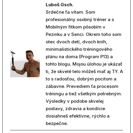
Luboš Gsch.
Srdečne ťa vítam. Som
profesionálny osobný tréner a s
Mobilným fitkom pôsobím v
Pezinku a v Senci. Okrem toho som
otec dvoch detí, dvoch kníh,
minimalistického tréningového
plánu na doma (Program P13) a
tohto blogu. Mojou úlohou je ukázať
ti, že skvelé telo môžeš mať aj TY. A
to s radosťou, dobrým pocitom a
zábavne. Prevediem ťa procesom
tréningu a tiež všetkým potrebným.
Výsledky v podobe skvelej
postavy, zdravia a kondície
dosiahneš efektívne, rýchlo a
bezpečne.