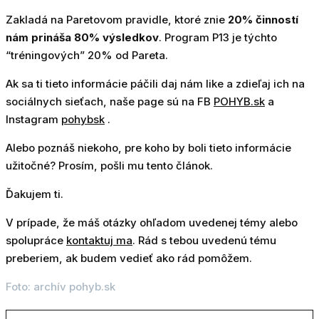
Zakladá na Paretovom pravidle, ktoré znie
20% činností
nám prináša 80% výsledkov
. Program P13 je týchto
“tréningových” 20% od Pareta.
Ak sa ti tieto informácie páčili daj nám like a zdieľaj ich na
sociálnych sieťach, naše page sú na FB
POHYB.sk
a
Instagram
pohybsk
.
Alebo poznáš niekoho, pre koho by boli tieto informácie
užitočné? Prosím, pošli mu tento článok.
Ďakujem ti.
V prípade, že máš otázky ohľadom uvedenej témy alebo
spolupráce
kontaktuj ma
. Rád s tebou uvedenú tému
preberiem, ak budem vedieť ako rád pomôžem.
Foto: archív pohyb.sk