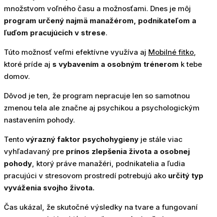
množstvom voľného času a možnosťami. Dnes je môj
program určený najmä manažérom, podnikateľom a
ľuďom pracujúcich v strese
.
Túto možnosť veľmi efektívne využíva aj
Mobilné fitko
,
ktoré príde aj
s vybavením a osobným trénerom
k tebe
domov.
Dôvod je ten, že program nepracuje len so samotnou
zmenou tela ale značne aj psychikou a psychologickým
nastavením pohody.
Tento
výrazný faktor psychohygieny
je stále viac
vyhľadavaný pre
prínos zlepšenia života a osobnej
pohody
, ktorý práve manažéri, podnikatelia a ľudia
pracujúci v stresovom prostredí potrebujú ako
určitý typ
vyváženia svojho života.
Čas ukázal, že skutočné výsledky na tvare a fungovaní