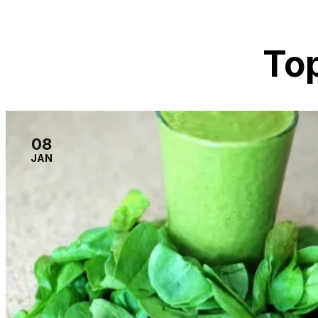
To
08
JAN