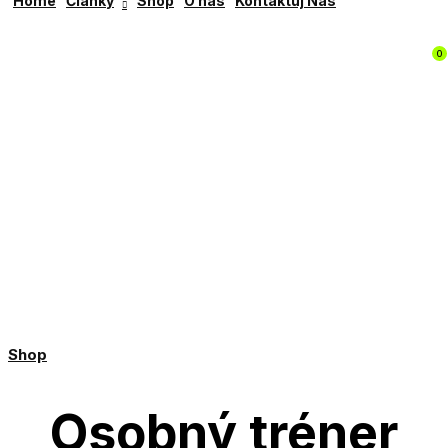
Home
Články
Shop
O nás
Kontaktuj Nás
0
Shop
Osobný tréner