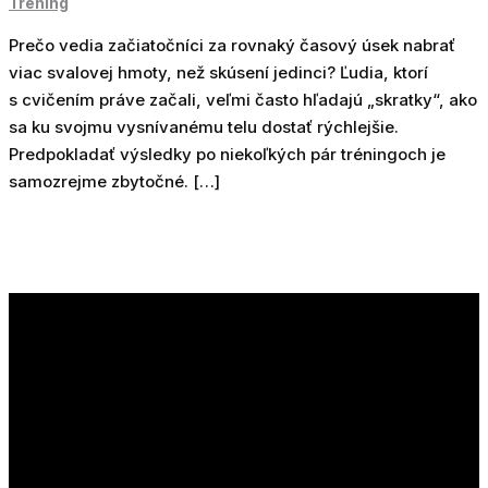
Tréning
Prečo vedia začiatočníci za rovnaký časový úsek nabrať
viac svalovej hmoty, než skúsení jedinci? Ľudia, ktorí
s cvičením práve začali, veľmi často hľadajú „skratky“, ako
sa ku svojmu vysnívanému telu dostať rýchlejšie.
Predpokladať výsledky po niekoľkých pár tréningoch je
samozrejme zbytočné. […]