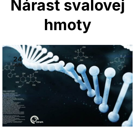
Nárast svalovej
hmoty
24
JÚN